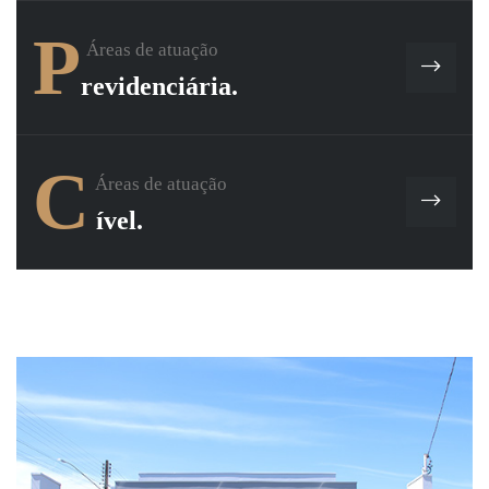
P
Áreas de atuação
revidenciária.
Entre em contato
C
Áreas de atuação
ível.